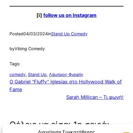
[i]
follow us on Instagram
Posted
04/03/2024
in
Stand Up Comedy
by
Vibing Comedy
Tags:
comedy
, 
Stand Up
, 
Λάμπρος Φισφής
Ο Gabriel “Fluffy” Iglesias στο Hollywood Walk of
Fame
Sarah Millican – Τι φωνή!
Θέλεις να είσαι 1η σειρά;
Διαχείριση Συγκατάθεσης