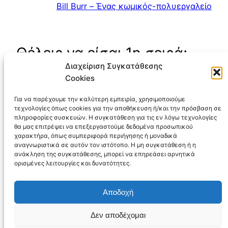
Bill Burr – Ένας κωμικός-πολυεργαλείο
Θέλεις να είσαι 1η σειρά;
Διαχείριση Συγκατάθεσης
μπες στο newsletter!
Cookies
Τα πεδία που είναι επισημασμένα με
*
είναι
Για να παρέχουμε την καλύτερη εμπειρία, χρησιμοποιούμε
υποχρεωτικά
τεχνολογίες όπως cookies για την αποθήκευση ή/και την πρόσβαση σε
πληροφορίες συσκευών. Η συγκατάθεση για τις εν λόγω τεχνολογίες
Email
*
θα μας επιτρέψει να επεξεργαστούμε δεδομένα προσωπικού
χαρακτήρα, όπως συμπεριφορά περιήγησης ή μοναδικά
αναγνωριστικά σε αυτόν τον ιστότοπο. Η μη συγκατάθεση ή η
ανάκληση της συγκατάθεσης, μπορεί να επηρεάσει αρνητικά
ορισμένες λειτουργίες και δυνατότητες.
Αποδοχή
Δεν αποδέχομαι