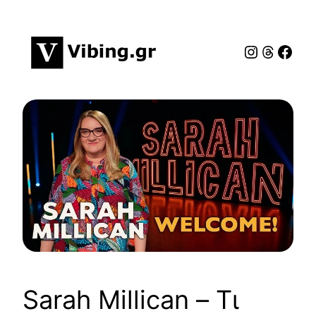
Μετάβαση
στο
Instagra
Νήματ
Face
περιεχόμενο
Sarah Millican – Τι